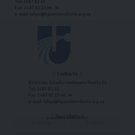
Tel: 2487 82 23
Fax: 2487 82 23 int. 14
e-mail: laliga@ligauniversitaria.org.uy
Contacto
Dirección: Estadio Centenario Puerta 22
Tel: 2487 82 23
Fax: 2487 82 23 int. 14
e-mail: laliga@ligauniversitaria.org.uy
Suscríbete
a nuestra Newsletter