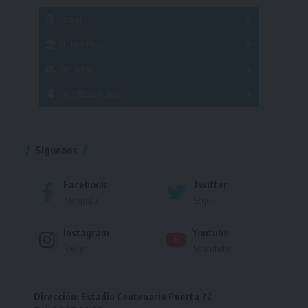
SUB 21
Masculino
Futsal
Femenino
Fútbol Playa
Masculino
Femenino
Natación
Torneo
Handball Playa
Torneo
Torneo
Síguenos
Facebook
Twitter
Me gusta
Seguir
Instagram
Youtube
Seguir
Suscríbete
Dirección: Estadio Centenario Puerta 22