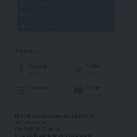
Fútbol Playa
Masculino
Femenino
Natación
Torneo
Handball Playa
Torneo
Torneo
Síguenos
Facebook
Twitter
Me gusta
Seguir
Instagram
Youtube
Seguir
Suscríbete
Dirección: Estadio Centenario Puerta 22
Tel: 2487 82 23
Fax: 2487 82 23 int. 14
e-mail: laliga@ligauniversitaria.org.uy