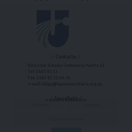
Contacto
Dirección: Estadio Centenario Puerta 22
Tel: 2487 82 23
Fax: 2487 82 23 int. 14
e-mail: laliga@ligauniversitaria.org.uy
Suscríbete
a nuestra Newsletter