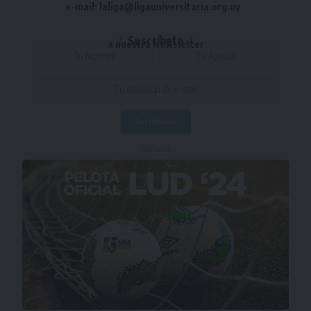
e-mail: laliga@ligauniversitaria.org.uy
Suscríbete
a nuestra Newsletter
- Publicidad -