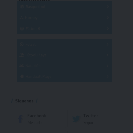
Otros Deportes
Copas
Básquetbol
Hockey
A
B
3x3
Fútbol 8
A
B
C
SUB 21
Masculino
Futsal
Femenino
Fútbol Playa
Masculino
Femenino
Natación
Torneo
Handball Playa
Torneo
Torneo
Síguenos
Facebook
Twitter
Me gusta
Seguir