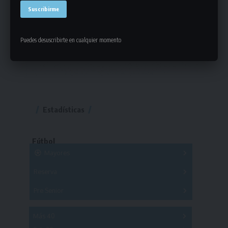
Puedes desuscribirte en cualquier momento
Estadísticas
Fútbol
Mayores
Reserva
A
B
C
D
E
F
G
Pre Senior
A
B
C
D
A
B
C
D
E
Más 40