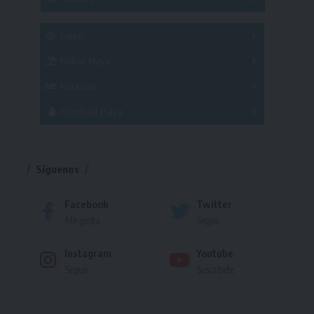
A
B
C
SUB 21
Masculino
Futsal
Femenino
Fútbol Playa
Masculino
Femenino
Natación
Torneo
Handball Playa
Torneo
Torneo
Síguenos
Facebook
Twitter
Me gusta
Seguir
Instagram
Youtube
Seguir
Suscríbete