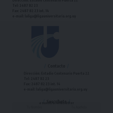
Dirección: Estadio Centenario Puerta 22
Tel: 2487 82 23
Fax: 2487 82 23 int. 14
e-mail: laliga@ligauniversitaria.org.uy
Contacto
Dirección: Estadio Centenario Puerta 22
Tel: 2487 82 23
Fax: 2487 82 23 int. 14
e-mail: laliga@ligauniversitaria.org.uy
Suscríbete
a nuestra Newsletter