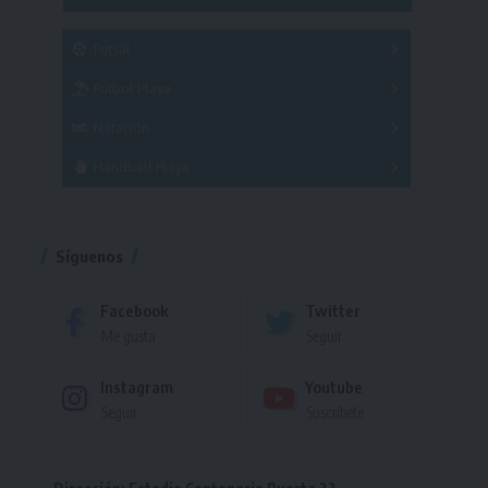
SUB 21
Masculino
Futsal
Femenino
Fútbol Playa
Masculino
Femenino
Natación
Torneo
Handball Playa
Torneo
Torneo
Síguenos
Facebook
Twitter
Me gusta
Seguir
Instagram
Youtube
Seguir
Suscríbete