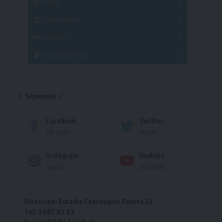
Futsal
Femenino
Fútbol Playa
Masculino
Femenino
Natación
Torneo
Handball Playa
Torneo
Torneo
Síguenos
Facebook
Twitter
Me gusta
Seguir
Instagram
Youtube
Seguir
Suscríbete
Dirección: Estadio Centenario Puerta 22
Tel: 2487 82 23