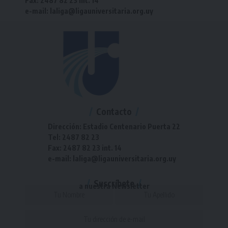
Fax: 2487 82 23 int. 14
e-mail: laliga@ligauniversitaria.org.uy
Contacto
Dirección: Estadio Centenario Puerta 22
Tel: 2487 82 23
Fax: 2487 82 23 int. 14
e-mail: laliga@ligauniversitaria.org.uy
Suscríbete
a nuestra Newsletter