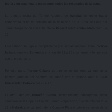
fecha y en esta nota te mostramos todos los resultados de la etapa.
La primera fecha del Torneo Apertura de
handball
femenino había
comenzado el fin de semana de la definición de la Copa de Plata del
Torneo Preparación con el triunfo de
Peñarol
sobre
Pontevedrés
por 15 a
13.
Este sábado se jugó el complemento y el actual campeón Anual,
Scuola
Italiana
, venció a
Bohemios
en cifras de 32 a 25 y comenzó la temporada
con el pie derecho.
Por otra parte,
Parque Cubano
es otro de los punteros ya que en la
primera jornada del Apertura se quedó con la victoria ante el
Club
Universidad Católica
por 22 a 17.
El otro líder es
Huracán Buceo
, recientemente consagrado como
campeón de la Copa de Oro del Torneo Preparación
, que derrotó por 23 a
19 a
Hebraica
, el campeón de la Copa de Plata el primer certamen de la