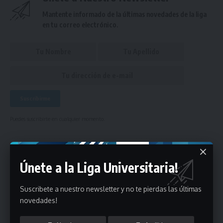
Mantente informado de la últimas novedades de la liga
en tu correo electrónico.
Puedes suscribirte en cualquier momento.
Deja un comentario
Únete a la Liga Universitaria!
- Publicidad -
Suscribete a nuestro newsletter y no te pierdas las últimas
novedades!