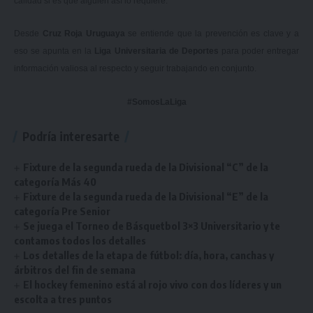
calidad si es que alguien así lo requiere.
Desde
Cruz Roja Uruguaya
se entiende que la prevención es clave y a
eso se apunta en la
Liga Universitaria de Deportes
para poder entregar
información valiosa al respecto y seguir trabajando en conjunto.
#SomosLaLiga
Podría interesarte
Fixture de la segunda rueda de la Divisional “C” de la
categoría Más 40
Fixture de la segunda rueda de la Divisional “E” de la
categoría Pre Senior
Se juega el Torneo de Básquetbol 3×3 Universitario y te
contamos todos los detalles
Los detalles de la etapa de fútbol: día, hora, canchas y
árbitros del fin de semana
El hockey femenino está al rojo vivo con dos líderes y un
escolta a tres puntos