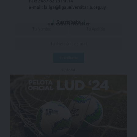
Fax: 2487 82 23 int. 14
e-mail: laliga@ligauniversitaria.org.uy
Suscríbete
a nuestra Newsletter
- Publicidad -