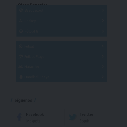
Otros Deportes
Copas
Básquetbol
Hockey
A
B
3x3
Fútbol 8
A
B
C
SUB 21
Masculino
Futsal
Femenino
Fútbol Playa
Masculino
Femenino
Natación
Torneo
Handball Playa
Torneo
Torneo
Síguenos
Facebook
Twitter
Me gusta
Seguir