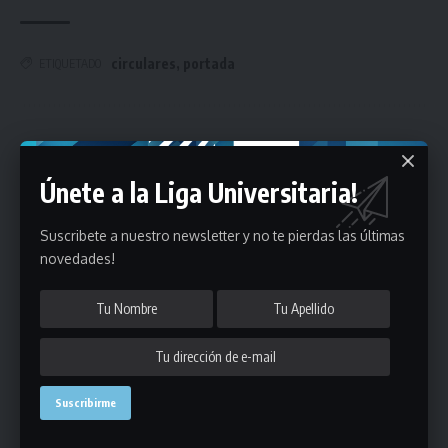
circulares
,
portada
ETIQUETADO
Únete a Nuestro Newsletter
Únete a la Liga Universitaria!
Mantente informado de la últimas novedades de la liga
en tu correo electrónico.
Suscribete a nuestro newsletter y no te pierdas las últimas
novedades!
Puedes suscribirte en cualquier momento.