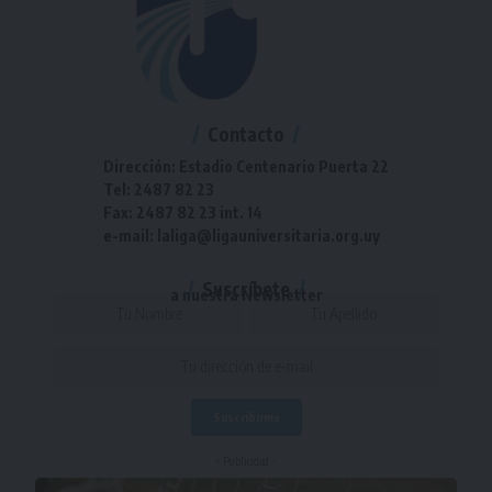
Contacto
Dirección: Estadio Centenario Puerta 22
Tel: 2487 82 23
Fax: 2487 82 23 int. 14
e-mail: laliga@ligauniversitaria.org.uy
Suscríbete
a nuestra Newsletter
- Publicidad -