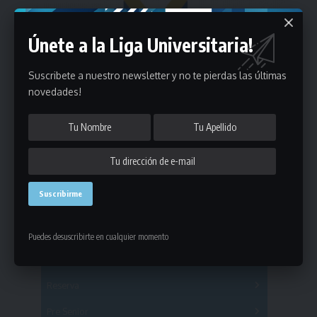
Únete a la Liga Universitaria!
Suscribete a nuestro newsletter y no te pierdas las últimas
novedades!
Estadísticas
Puedes desuscribirte en cualquier momento
Fútbol
Mayores
Reserva
A
B
C
D
E
F
G
Pre Senior
A
B
C
D