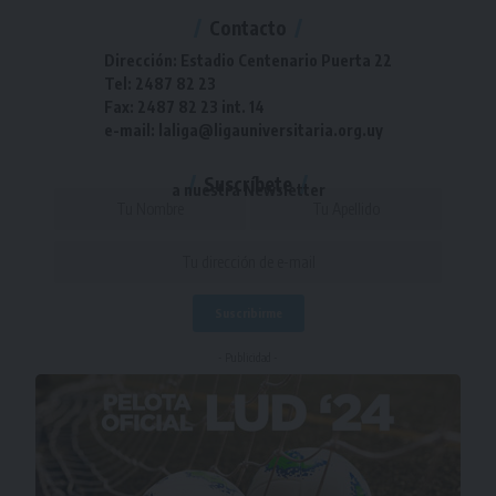
Contacto
Dirección: Estadio Centenario Puerta 22
Tel: 2487 82 23
Fax: 2487 82 23 int. 14
e-mail: laliga@ligauniversitaria.org.uy
Suscríbete
a nuestra Newsletter
- Publicidad -