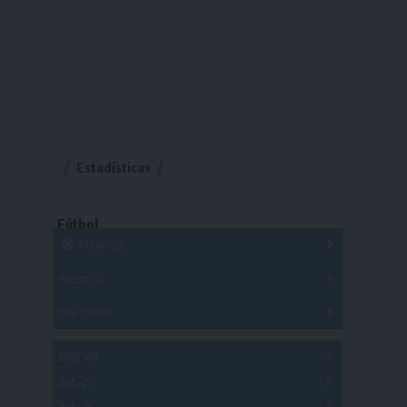
Estadísticas
Fútbol
Mayores
Reserva
A
B
C
D
E
F
G
Pre Senior
A
B
C
D
A
B
C
D
E
Más 40
Sub 20
A
B
C
Sub 18