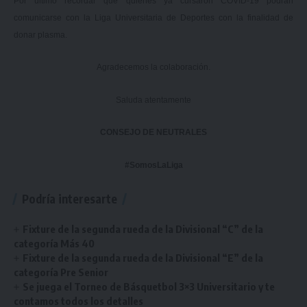
Por último recordar que
quienes ya cursaron COVID-19 podrán
comunicarse con la Liga Universitaria de Deportes con la finalidad de
donar plasma
.
Agradecemos la colaboración.
Saluda atentamente
CONSEJO DE NEUTRALES
#SomosLaLiga
Podría interesarte
Fixture de la segunda rueda de la Divisional “C” de la
categoría Más 40
Fixture de la segunda rueda de la Divisional “E” de la
categoría Pre Senior
Se juega el Torneo de Básquetbol 3×3 Universitario y te
contamos todos los detalles