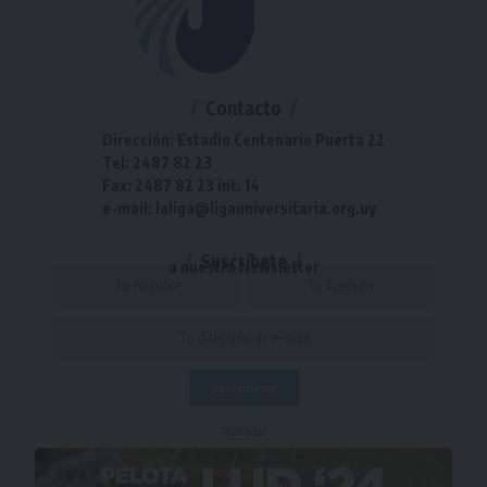
Contacto
Dirección: Estadio Centenario Puerta 22
Tel: 2487 82 23
Fax: 2487 82 23 int. 14
e-mail: laliga@ligauniversitaria.org.uy
Suscríbete
a nuestra Newsletter
- Publicidad -