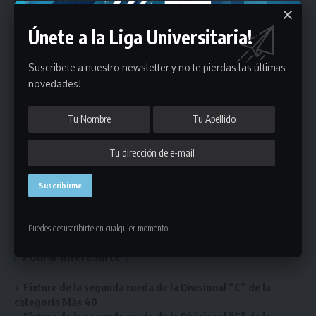
única fuente de ingreso es el Arbitraje.
Únete a la Liga Universitaria!
-Por último manifestar que se están realizando todas las
Suscribete a nuestro newsletter y no te pierdas las últimas
novedades!
acciones tendientes a retomar la actividad deportiva lo
antes posible.
-Agradecemos sepan comprender la situación y esperamos
volver a encontrarnos pronto!
#SomosLaLiga
Puedes desuscribirte en cualquier momento
Podría interesarte
Fixture de la segunda rueda de la Divisional “C” de la
categoría Más 40