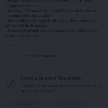
Fixture de la segunda rueda de la Divisional “E” de la
categoría Pre Senior
Se juega el Torneo de Básquetbol 3×3 Universitario y te
contamos todos los detalles
Los detalles de la etapa de fútbol: día, hora, canchas y
árbitros del fin de semana
El hockey femenino está al rojo vivo con dos líderes y un
escolta a tres puntos
circulares
,
portada
ETIQUETADO
Únete a Nuestro Newsletter
Mantente informado de la últimas novedades de la liga
en tu correo electrónico.