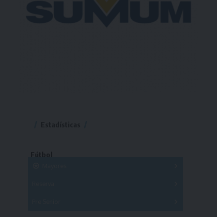
Estadísticas
Fútbol
Mayores
Reserva
A
B
C
D
E
F
G
Pre Senior
A
B
C
D