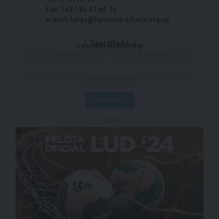
Fax: 2487 82 23 int. 14
e-mail: laliga@ligauniversitaria.org.uy
Suscríbete
a nuestra Newsletter
- Publicidad -