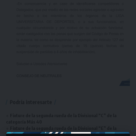
Podría interesarte
Fixture de la segunda rueda de la Divisional “C” de la
categoría Más 40
Fixture de la segunda rueda de la Divisional “E” de la
categoría Pre Senior