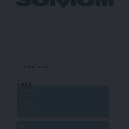
Estadísticas
Fútbol
Mayores
Reserva
A
B
C
D
E
F
G
Pre Senior
A
B
C
D
A
B
C
D
E
Más 40