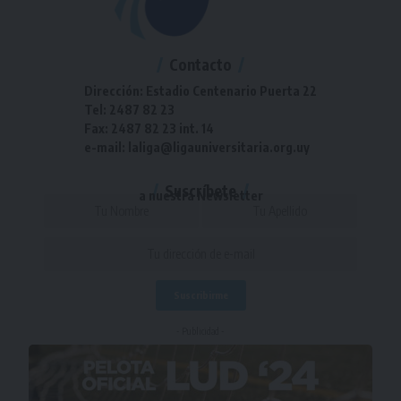
Contacto
Dirección: Estadio Centenario Puerta 22
Tel: 2487 82 23
Fax: 2487 82 23 int. 14
e-mail: laliga@ligauniversitaria.org.uy
Suscríbete
a nuestra Newsletter
- Publicidad -