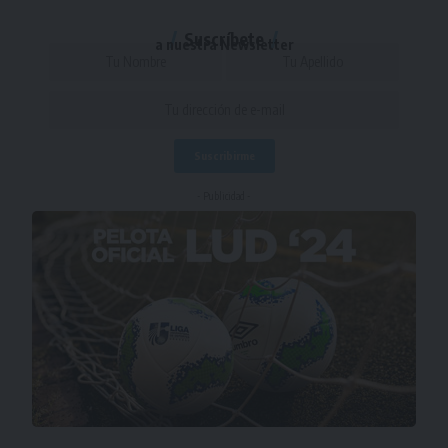
Suscríbete
a nuestra Newsletter
- Publicidad -