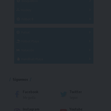
Básquetbol
Hockey
A
B
3x3
Fútbol 8
A
B
C
SUB 21
Masculino
Futsal
Femenino
Fútbol Playa
Masculino
Femenino
Natación
Torneo
Handball Playa
Torneo
Torneo
Síguenos
Facebook
Twitter
Me gusta
Seguir
Instagram
Youtube