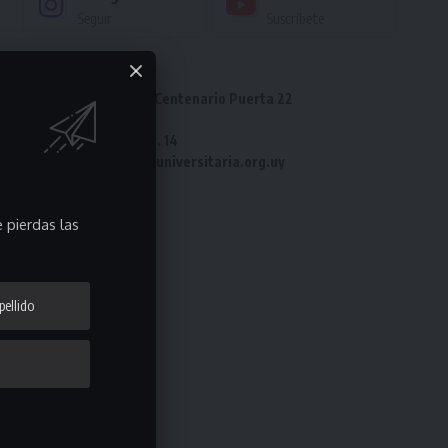
Seguir
Suscríbete
Dirección: Estadio Centenario Puerta 22
Tel: 2487 82 23
Fax: 2487 82 23 int. 14
e-mail: laliga@ligauniversitaria.org.uy
 pierdas las