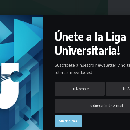
Únete a la Liga
Universitaria!
Suscribete a nuestro newsletter y no te
 final de la Supercopa y en esta nota te mostramos
últimas novedades!
utarse los cuartos de final de la Supercopa de
 de Plata.
isputan por puntos al mejor de 3 partidos, por lo