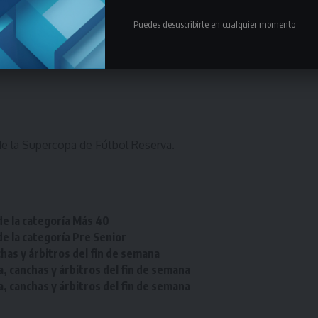
saria la disputa del tercero (lo aclaramos porque en
Puedes desuscribirte en cualquier momento
le tercer encuentro). De haber empate en uno o los
 Ante igualdad de puntos y diferencia de goles, se
l de la Supercopa de Fútbol Reserva
.
de la categoría Más 40
de la categoría Pre Senior
chas y árbitros del fin de semana
a, canchas y árbitros del fin de semana
a, canchas y árbitros del fin de semana