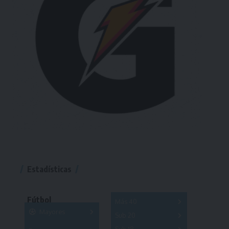
Estadísticas
Fútbol
Más 40
Mayores
Sub 20
A
B
C