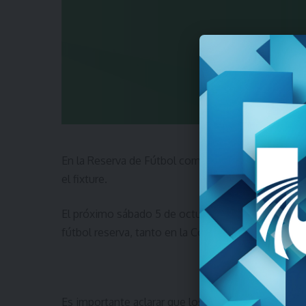
En la Reserva de Fútbol comienzan los cuartos de
el fixture.
El próximo sábado 5 de octubre comenzarán a disp
fútbol reserva, tanto en la Copa de Oro como en la
Es importante aclarar que los cuartos de final se d