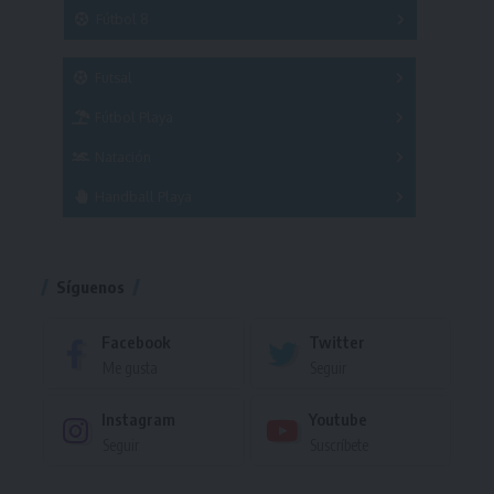
3x3
Fútbol 8
A
B
C
SUB 21
Masculino
Futsal
Femenino
Fútbol Playa
Masculino
Femenino
Natación
Torneo
Handball Playa
Torneo
Torneo
Síguenos
Facebook
Twitter
Me gusta
Seguir
Instagram
Youtube
Seguir
Suscríbete