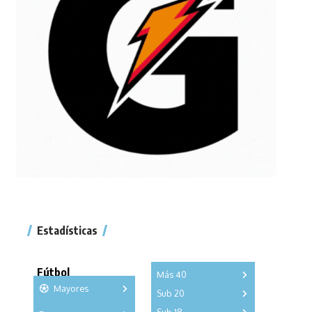
Estadísticas
Fútbol
Más 40
Mayores
Sub 20
A
B
C