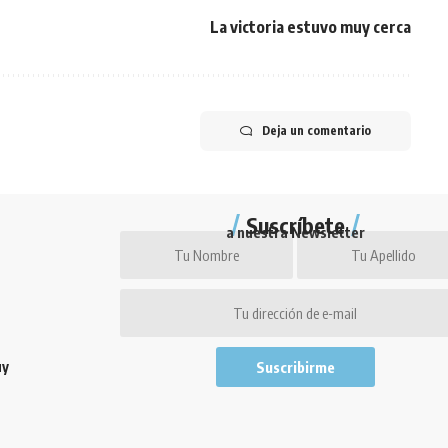
La victoria estuvo muy cerca
Deja un comentario
Suscríbete
a nuestra Newsletter
uy