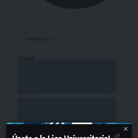
Estadísticas
Fútbol
Mayores
Reserva
A
B
C
D
E
F
G
Pre Senior
A
B
C
D
A
B
C
D
E
Más 40
Sub 20
A
B
C
Sub 18
A
B
C
Sub 16
Series
Sub 14