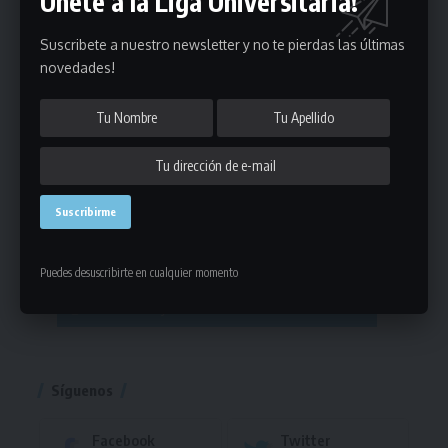
Únete a la Liga Universitaria!
Copas
Series
Copas
Series
Suscribete a nuestro newsletter y no te pierdas las últimas
Otros Deportes
Copas
novedades!
Básquetbol
Hockey
A
B
3x3
Fútbol 8
A
B
C
SUB 21
Masculino
Futsal
Femenino
Fútbol Playa
Masculino
Femenino
Natación
Puedes desuscribirte en cualquier momento
Torneo
Handball Playa
Torneo
Torneo
Síguenos
Facebook
Twitter