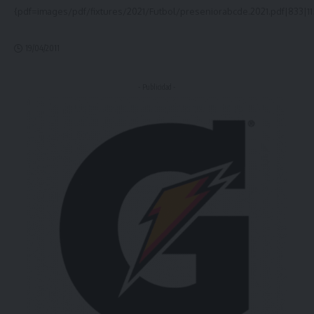
{pdf=images/pdf/fixtures/2021/Futbol/preseniorabcde.2021.pdf|833|11
19/04/2011
- Publicidad -