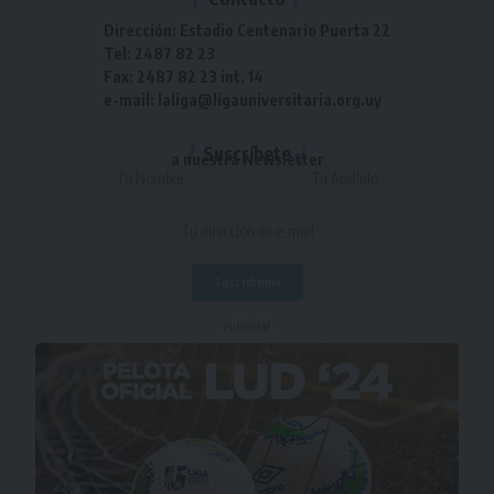
Dirección: Estadio Centenario Puerta 22
Tel: 2487 82 23
Fax: 2487 82 23 int. 14
e-mail: laliga@ligauniversitaria.org.uy
Suscríbete
a nuestra Newsletter
- Publicidad -