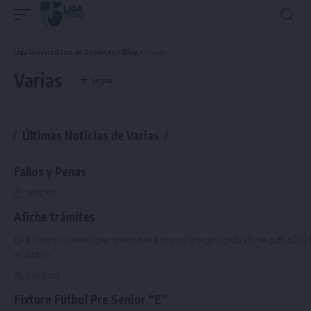
Liga Universitaria de Deportes
>
Blog
>
Varias
Varias
Últimas Noticias de Varias
Fallos y Penas
11/08/2011
Afiche trámites
{pdf=https://www.ligauniversitaria.org.uy/images/pdf/afiche.pdf|500|
AGENDA
05/05/2011
Fixture Fútbol Pre Senior “E”