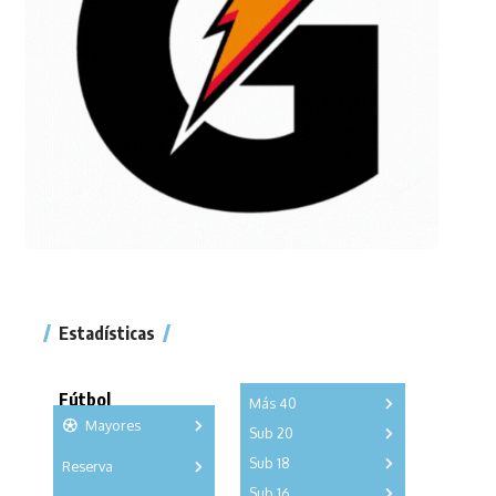
Estadísticas
Fútbol
Más 40
Mayores
Sub 20
A
B
C
Sub 18
Reserva
A
B
C
D
E
F
G
A
B
C
Sub 16