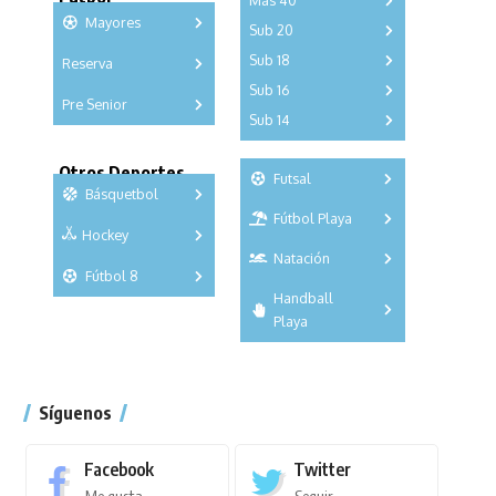
Más 40
Mayores
Sub 20
A
B
C
Sub 18
Reserva
A
B
C
D
E
F
G
A
B
C
Sub 16
Series
Pre Senior
A
B
C
D
Sub 14
Series
Copas
A
B
C
D
E
Series
Copas
Otros Deportes
Futsal
Copas
Básquetbol
Fútbol Playa
Masculino
Hockey
A
B
Femenino
Natación
Torneo
3x3
Fútbol 8
A
B
C
Handball
Torneo
SUB 21
Masculino
Playa
Femenino
Torneo
Síguenos
Facebook
Twitter