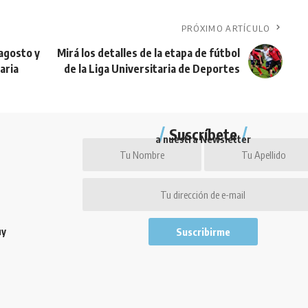
PRÓXIMO ARTÍCULO
 agosto y
Mirá los detalles de la etapa de fútbol
aria
de la Liga Universitaria de Deportes
Suscríbete
a nuestra Newsletter
uy