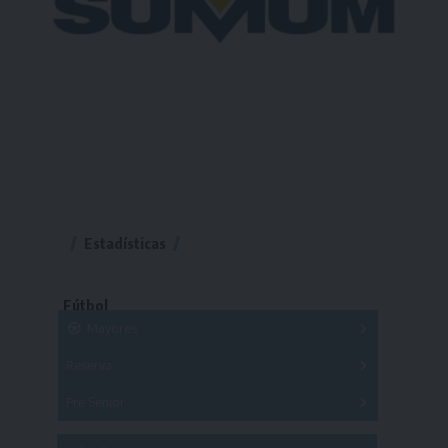
Estadísticas
Fútbol
Mayores
Reserva
A
B
C
D
E
F
G
Pre Senior
A
B
C
D
A
B
C
D
E