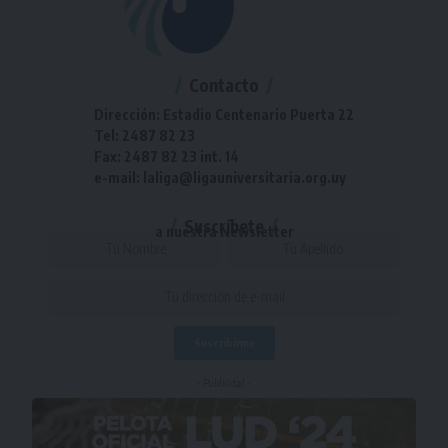
Contacto
Dirección: Estadio Centenario Puerta 22
Tel: 2487 82 23
Fax: 2487 82 23 int. 14
e-mail: laliga@ligauniversitaria.org.uy
Suscríbete
a nuestra Newsletter
- Publicidad -