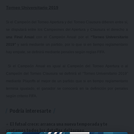
Torneo Universitario 2019
Si el Campeón del Torneo Apertura y del Torneo Clausura difieren entre sí,
se disputará entre los Campeones del Apertura y Clausura el derecho a
una Final Anual
con el Campeón Anual por el
“Torneo Universitario
2019”
y será mediante un partido, por lo que si en tiempo reglamentario
hay empate, se definirá mediante penales según reglas FIFA.
Si el Campeón Anual es igual al Campeón del Torneo Apertura o al
Campeón del Torneo Clausura se definirá el “Torneo Universitario 2019”
mediante Playoffs al mejor de un partido que si en tiempo reglamentario
termina igualado, el ganador se conocerá en la definición por penales
según criterio FIFA.
Podría interesarte
El futsal crece: arranca una nueva temporada y te
contamos todos los detalles del torneo