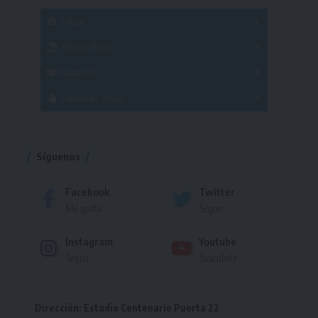
SUB 21
Masculino
Futsal
Femenino
Fútbol Playa
Masculino
Femenino
Natación
Torneo
Handball Playa
Torneo
Torneo
Síguenos
Facebook
Twitter
Me gusta
Seguir
Instagram
Youtube
Seguir
Suscríbete
Dirección: Estadio Centenario Puerta 22