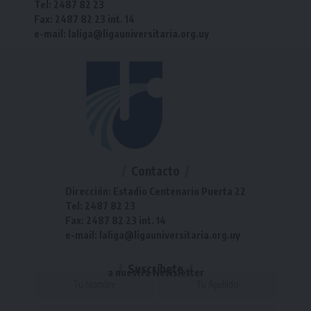
Tel: 2487 82 23
Fax: 2487 82 23 int. 14
e-mail: laliga@ligauniversitaria.org.uy
Contacto
Dirección: Estadio Centenario Puerta 22
Tel: 2487 82 23
Fax: 2487 82 23 int. 14
e-mail: laliga@ligauniversitaria.org.uy
Suscríbete
a nuestra Newsletter