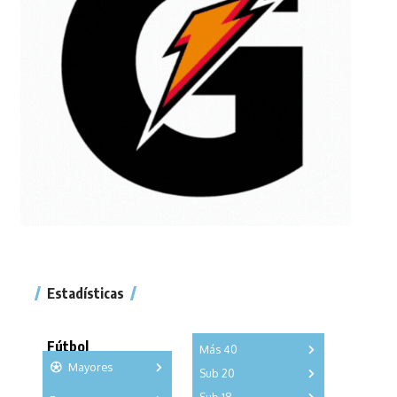
Estadísticas
Fútbol
Más 40
Mayores
Sub 20
A
B
C