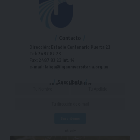
Contacto
Dirección: Estadio Centenario Puerta 22
Tel: 2487 82 23
Fax: 2487 82 23 int. 14
e-mail: laliga@ligauniversitaria.org.uy
Suscríbete
a nuestra Newsletter
- Publicidad -