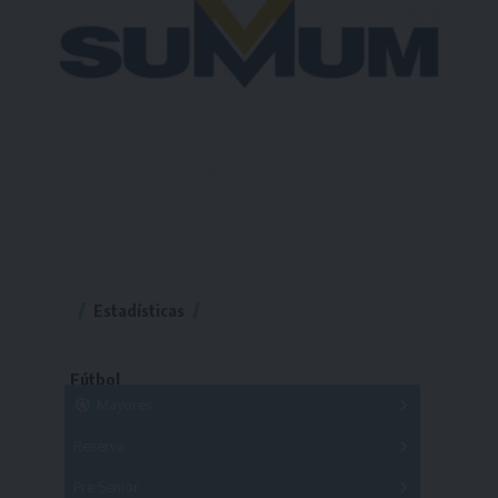
Estadísticas
Fútbol
Mayores
Reserva
A
B
C
D
E
F
G
Pre Senior
A
B
C
D