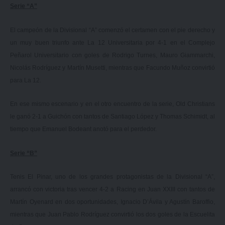
Serie “A”
El campeón de la Divisional “A” comenzó el certamen con el pie derecho y
un muy buen triunfo ante La 12 Universitaria por 4-1 en el Complejo
Peñarol Universitario con goles de Rodrigo Turnes, Mauro Giammarchi,
Nicolás Rodríguez y Martín Musetti, mientras que Facundo Muñoz convirtió
para La 12.
En ese mismo escenario y en el otro encuentro de la serie, Old Christians
le ganó 2-1 a Guichón con tantos de Santiago López y Thomas Schimidt, al
tiempo que Emanuel Bodeant anotó para el perdedor.
Serie “B”
Tenis El Pinar, uno de los grandes protagonistas de la Divisional “A”,
arrancó con victoria tras vencer 4-2 a Racing en Juan XXIII con tantos de
Martín Oyenard en dos oportunidades, Ignacio D’Ávila y Agustín Baroffio,
mientras que Juan Pablo Rodríguez convirtió los dos goles de la Escuelita