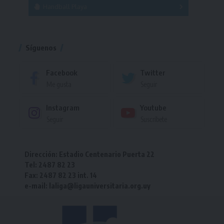
Handball Playa
Torneo
Torneo
Síguenos
Facebook
Twitter
Me gusta
Seguir
Instagram
Youtube
Seguir
Suscríbete
Dirección: Estadio Centenario Puerta 22
Tel: 2487 82 23
Fax: 2487 82 23 int. 14
e-mail: laliga@ligauniversitaria.org.uy