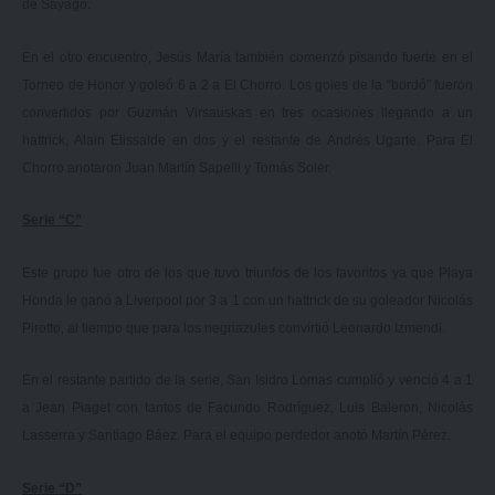
de Sayago.
En el otro encuentro, Jesús María también comenzó pisando fuerte en el
Torneo de Honor y goleó 6 a 2 a El Chorro. Los goles de la “bordó” fueron
convertidos por Guzmán Virsauskas en tres ocasiones llegando a un
hattrick, Alain Elissalde en dos y el restante de Andrés Ugarte. Para El
Chorro anotaron Juan Martín Sapelli y Tomás Soler.
Serie “C”
Este grupo fue otro de los que tuvo triunfos de los favoritos ya que Playa
Honda le ganó a Liverpool por 3 a 1 con un hattrick de su goleador Nicolás
Pirotto, al tiempo que para los negriazules convirtió Leonardo Izmendi.
En el restante partido de la serie, San Isidro Lomas cumplió y venció 4 a 1
a Jean Piaget con tantos de Facundo Rodríguez, Luis Baleron, Nicolás
Lasserra y Santiago Báez. Para el equipo perdedor anotó Martín Pérez.
Serie “D”