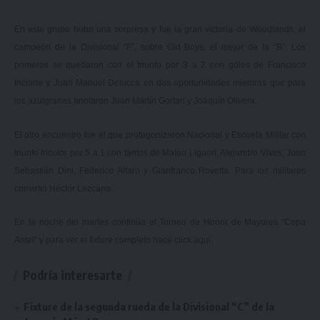
En este grupo hubo una sorpresa y fue la gran victoria de Woodlands, el
campeón de la Divisional “F”, sobre Old Boys, el mejor de la “B”. Los
primeros se quedaron con el triunfo por 3 a 2 con goles de Francisco
Inciarte y Juan Manuel Delucca en dos oportunidades mientras que para
los azulgranas anotaron Juan Martín Gortari y Joaquín Olivera.
El otro encuentro fue el que protagonizaron Nacional y Escuela Militar con
triunfo tricolor por 5 a 1 con tantos de Mateo Liguori, Alejandro Vivas, Juan
Sebastián Dini, Federico Alfaro y Gianfranco Rovetta. Para los militares
convirtió Héctor Lezcano.
En la noche del martes continúa el Torneo de Honor de Mayores “Copa
Antel” y para ver el fixture completo hacé click
aquí.
Podría interesarte
Fixture de la segunda rueda de la Divisional “C” de la