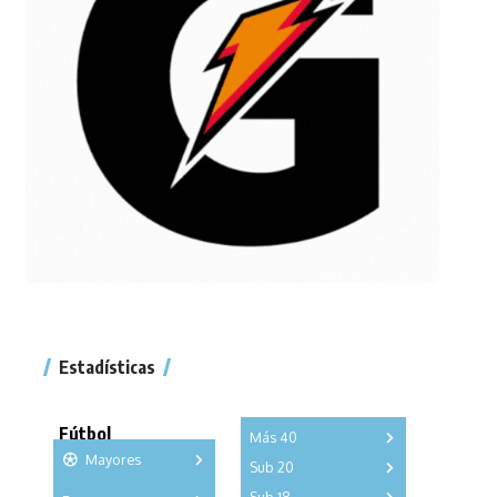
Estadísticas
Fútbol
Más 40
Mayores
Sub 20
A
B
C