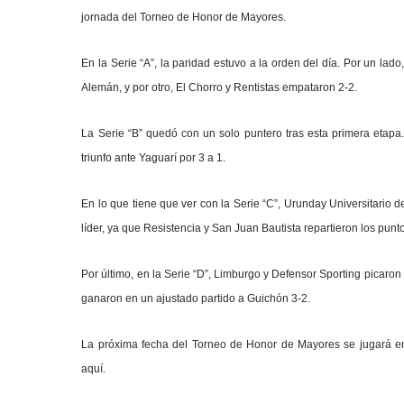
jornada del Torneo de Honor de Mayores.
En la Serie “A”, la paridad estuvo a la orden del día. Por un lado
Alemán, y por otro, El Chorro y Rentistas empataron 2-2.
La Serie “B” quedó con un solo puntero tras esta primera etapa
triunfo ante Yaguarí por 3 a 1.
En lo que tiene que ver con la Serie “C”, Urunday Universitario de
líder, ya que Resistencia y San Juan Bautista repartieron los punt
Por último, en la Serie “D”, Limburgo y Defensor Sporting picaron 
ganaron en un ajustado partido a Guichón 3-2.
La próxima fecha del Torneo de Honor de Mayores se jugará entr
aquí.