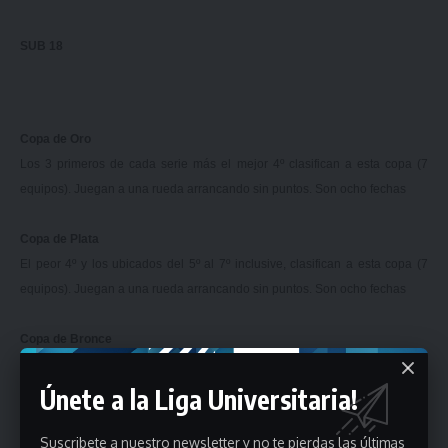
SUB 18
Copa de Oro
Los 3 primeros de cada serie más el mejor 4º clasifican a esta copa (7
equipos). Juegan a una rueda arrancando sin puntos. Son ocho fechas
Copa de Plata
El peor 4º y los ubicados del 5º al 7º inclusive, clasifican a esta copa (7
equipos). Juegan a una rueda arrancando sin puntos. Son ocho fechas
Copa de Bronce
Clasifican los ubicados del 8º al 10º inclusive más el mejor 11º (7 equipos).
Juegan a una rueda arrancando sin puntos. Son siete fechas
Únete a la Liga Universitaria!
Copa Confraternidad
Suscribete a nuestro newsletter y no te pierdas las últimas