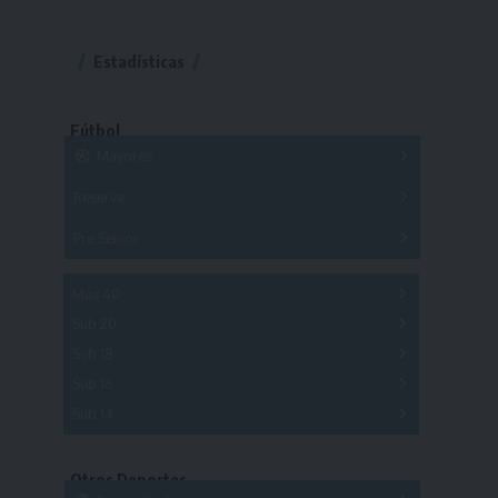
Estadísticas
Fútbol
Mayores
Reserva
A
B
C
D
E
F
G
Pre Senior
A
B
C
D
A
B
C
D
E
Más 40
Sub 20
A
B
C
Sub 18
A
B
C
Sub 16
Series
Sub 14
Copas
Series
Copas
Series
Otros Deportes
Copas