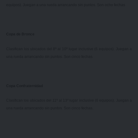
equipos). Juegan a una rueda arrancando sin puntos. Son ocho fechas
Copa de Bronce
Clasifican los ubicados del 8º al 10º lugar inclusive (6 equipos). Juegan a
una rueda arrancando sin puntos. Son cinco fechas.
Copa Confraternidad
Clasifican los ubicados del 11º al 13º lugar inclusive (6 equipos). Juegan a
una rueda arrancando sin puntos. Son cinco fechas.