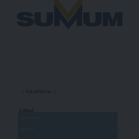
Estadísticas
Fútbol
Mayores
Reserva
A
B
C
D
E
F
G