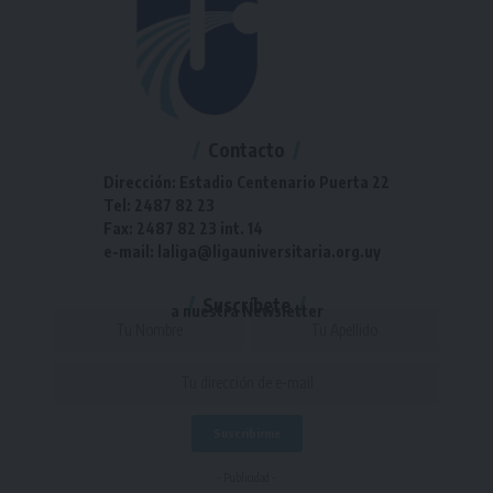
Contacto
Dirección: Estadio Centenario Puerta 22
Tel: 2487 82 23
Fax: 2487 82 23 int. 14
e-mail: laliga@ligauniversitaria.org.uy
Suscríbete
a nuestra Newsletter
- Publicidad -