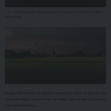
El Polideportivo Carrasco será el escenario para el Torneo de Fútbol 7
Universitario.
La Liga Universitaria de Deportes tendrá esta noche el inicio de una
nueva disciplina y será el Torneo de Fútbol 7 que se jugará en la rama
masculina y femenina.