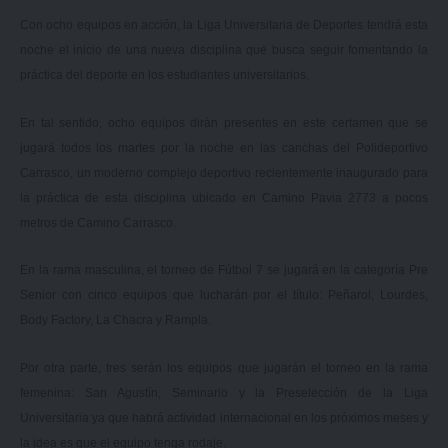
Con ocho equipos en acción, la Liga Universitaria de Deportes tendrá esta
noche el inicio de una nueva disciplina que busca seguir fomentando la
práctica del deporte en los estudiantes universitarios.
En tal sentido, ocho equipos dirán presentes en este certamen que se
jugará todos los martes por la noche en las canchas del Polideportivo
Carrasco, un moderno complejo deportivo recientemente inaugurado para
la práctica de esta disciplina ubicado en Camino Pavia 2773 a pocos
metros de Camino Carrasco.
En la rama masculina, el torneo de Fútbol 7 se jugará en la categoría Pre
Senior con cinco equipos que lucharán por el título: Peñarol, Lourdes,
Body Factory, La Chacra y Rampla.
Por otra parte, tres serán los equipos que jugarán el torneo en la rama
femenina: San Agustín, Seminario y la Preselección de la Liga
Universitaria ya que habrá actividad internacional en los próximos meses y
la idea es que el equipo tenga rodaje.