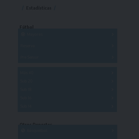
Estadísticas
Fútbol
Mayores
Reserva
A
B
C
D
E
F
G
Pre Senior
A
B
C
D
A
B
C
D
E
Más 40
Sub 20
A
B
C
Sub 18
A
B
C
Sub 16
Series
Sub 14
Copas
Series
Copas
Series
Otros Deportes
Copas
Básquetbol