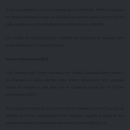
En la rama femenina, la forma de disputa será diferente. Primero se jugará
un Torneo Apertura y luego un Clausura, en ambos casos con tres fechas
cada certamen y el que acumule más puntos será el campeón.
Los puntos del Torneo Apertura y también del Clausura, se sumarán para
poder determinar al Campeón Anual.
Torneo Universitario 2018
Si el Campeón del Torneo Apertura y del Torneo Clausura difieren entre sí,
se disputará un único partido entre ambos campeones cuyo ganador
tendrá el derecho a una final con el Campeón Anual por el “Torneo
Universitario 2018”.
Si el Campeón Anual es igual al del Torneo Apertura o al del Clausura se
definirá el “Torneo Universitario 2018” mediante playoffs al mejor de tres
partidos iniciando el doble campeón la serie con ventaja de 1-0.