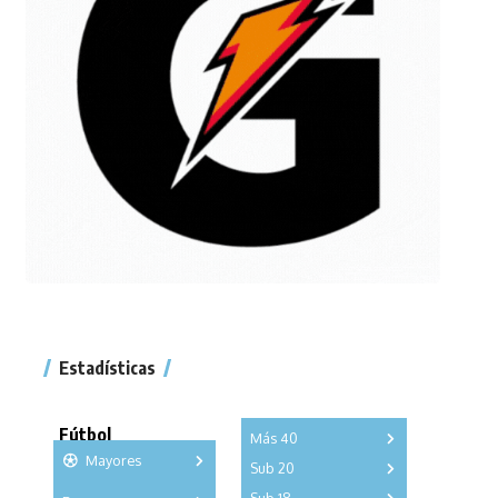
Estadísticas
Fútbol
Más 40
Mayores
Sub 20
A
B
C