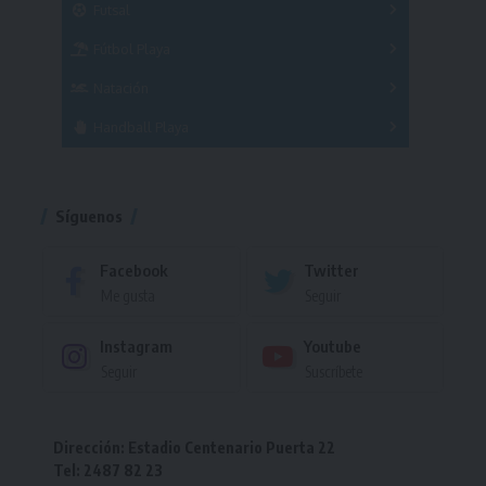
Futsal
Femenino
Fútbol Playa
Masculino
Femenino
Natación
Torneo
Handball Playa
Torneo
Torneo
Síguenos
Facebook
Twitter
Me gusta
Seguir
Instagram
Youtube
Seguir
Suscríbete
Dirección: Estadio Centenario Puerta 22
Tel: 2487 82 23