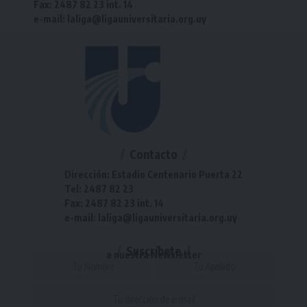
Fax: 2487 82 23 int. 14
e-mail: laliga@ligauniversitaria.org.uy
Contacto
Dirección: Estadio Centenario Puerta 22
Tel: 2487 82 23
Fax: 2487 82 23 int. 14
e-mail: laliga@ligauniversitaria.org.uy
Suscríbete
a nuestra Newsletter