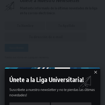
Únete a Nuestro Newsletter
Mantente informado de la últimas novedades de la liga
en tu correo electrónico.
Puedes suscribirte en cualquier momento.
Deja un comentario
Únete a la Liga Universitaria!
Suscribete a nuestro newsletter y no te pierdas las últimas
- Publicidad -
novedades!