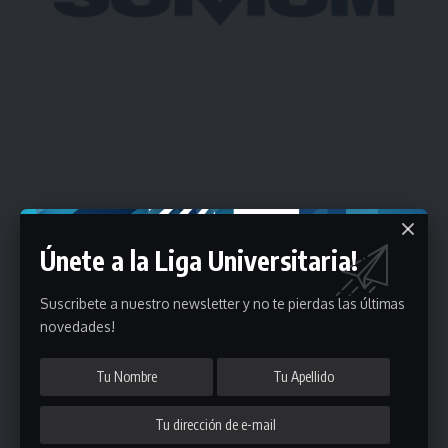
Estadísticas
Únete a la Liga Universitaria!
Fútbol
Suscribete a nuestro newsletter y no te pierdas las últimas
Mayores
novedades!
Reserva
A
B
C
D
E
F
G
Pre Senior
A
B
C
D
A
B
C
D
E
Más 40