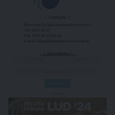
Contacto
Dirección: Estadio Centenario Puerta 22
Tel: 2487 82 23
Fax: 2487 82 23 int. 14
e-mail: laliga@ligauniversitaria.org.uy
Suscríbete
a nuestra Newsletter
- Publicidad -