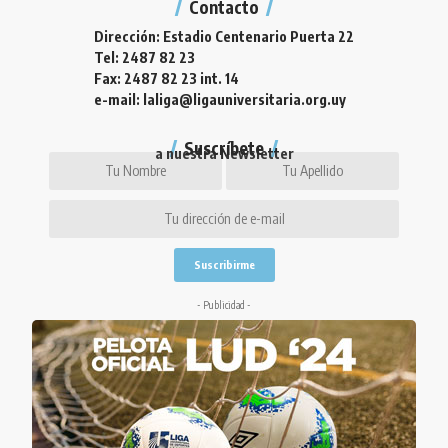
Contacto
Dirección: Estadio Centenario Puerta 22
Tel: 2487 82 23
Fax: 2487 82 23 int. 14
e-mail: laliga@ligauniversitaria.org.uy
Suscríbete
a nuestra Newsletter
- Publicidad -