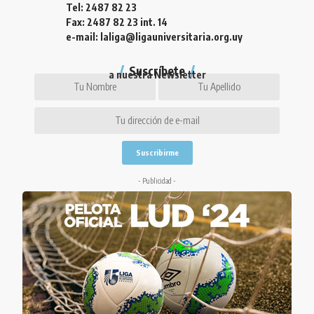
Tel: 2487 82 23
Fax: 2487 82 23 int. 14
e-mail: laliga@ligauniversitaria.org.uy
Suscríbete
a nuestra Newsletter
- Publicidad -