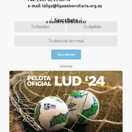
e-mail: laliga@ligauniversitaria.org.uy
Suscríbete
a nuestra Newsletter
- Publicidad -