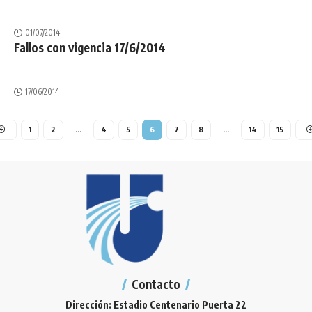
01/07/2014
Fallos con vigencia 17/6/2014
17/06/2014
1
2
…
4
5
6
7
8
…
14
15
Contacto
Dirección: Estadio Centenario Puerta 22