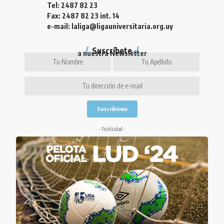
Tel: 2487 82 23
Fax: 2487 82 23 int. 14
e-mail: laliga@ligauniversitaria.org.uy
Suscríbete
a nuestra Newsletter
- Publicidad -