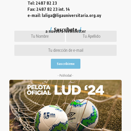
Tel: 2487 82 23
Fax: 2487 82 23 int. 14
e-mail: laliga@ligauniversitaria.org.uy
Suscríbete
a nuestra Newsletter
- Publicidad -