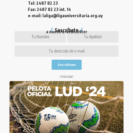
Tel: 2487 82 23
Fax: 2487 82 23 int. 14
e-mail: laliga@ligauniversitaria.org.uy
Suscríbete
a nuestra Newsletter
- Publicidad -