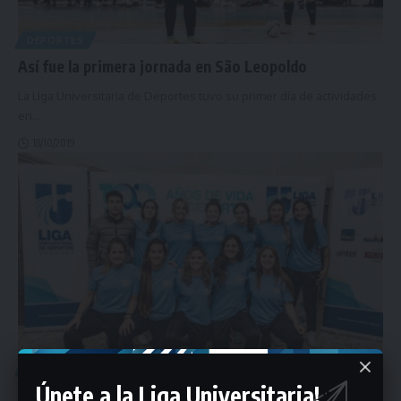
DEPORTES
Así fue la primera jornada en São Leopoldo
La Liga Universitaria de Deportes tuvo su primer día de actividades
en
…
18/10/2019
FUTSAL
Únete a la Liga Universitaria!
El futsal tiene un objetivo claro: mejorar