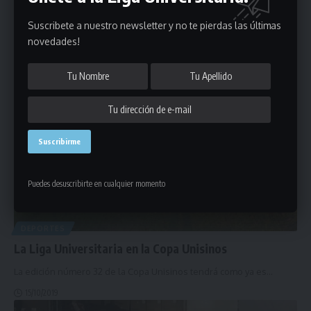
Tanto la selección uruguaya de futsal femnino como la masculina
Suscribete a nuestro newsletter y no te pierdas las últimas
dirán presente
…
novedades!
16/10/2019
Puedes desuscribirte en cualquier momento
DEPORTES
La Liga Universitaria en la Copa Unisinos
La edición número 32 de la Copa Unisinos tendrá como ya es
…
15/10/2019