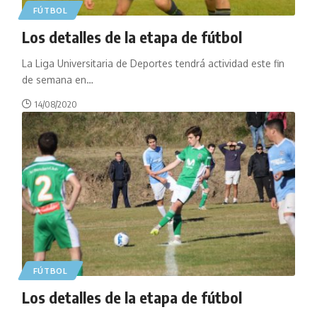
FÚTBOL
Los detalles de la etapa de fútbol
La Liga Universitaria de Deportes tendrá actividad este fin
de semana en
…
14/08/2020
FÚTBOL
Los detalles de la etapa de fútbol