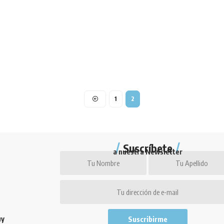
1
2
Suscríbete
a nuestra Newsletter
uy