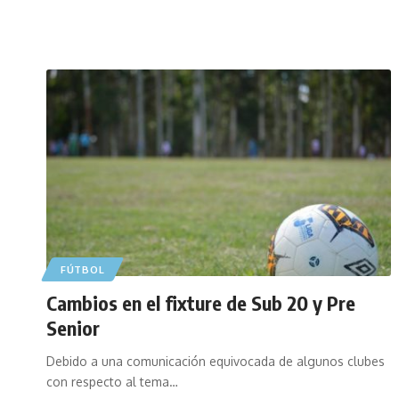
FÚTBOL
Cambios en el fixture de Sub 20 y Pre
Senior
Debido a una comunicación equivocada de algunos clubes
con respecto al tema
…