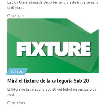
La Liga Universitaria de Deportes tendrá este fin de semana
la disputa
…
06/07/2019
FÚTBOL
Mirá el fixture de la categoría Sub 20
El fixture de la categoría Sub 20 del fútbol universitario ya
está
…
21/03/2019