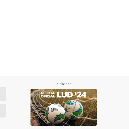
- Publicidad -