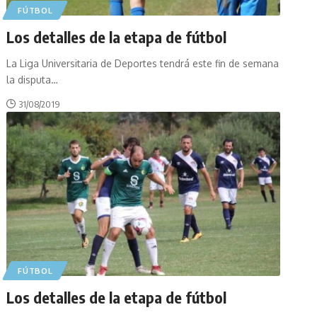
FÚTBOL
Los detalles de la etapa de fútbol
La Liga Universitaria de Deportes tendrá este fin de semana
la disputa
…
31/08/2019
FÚTBOL
Los detalles de la etapa de fútbol