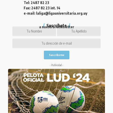
Tel: 2487 82 23
Fax: 2487 82 23 int. 14
e-mail: laliga@ligauniversitaria.org.uy
Suscríbete
a nuestra Newsletter
- Publicidad -