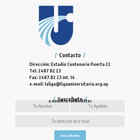
Contacto
Dirección: Estadio Centenario Puerta 22
Tel: 2487 82 23
Fax: 2487 82 23 int. 14
e-mail: laliga@ligauniversitaria.org.uy
Suscríbete
a nuestra Newsletter