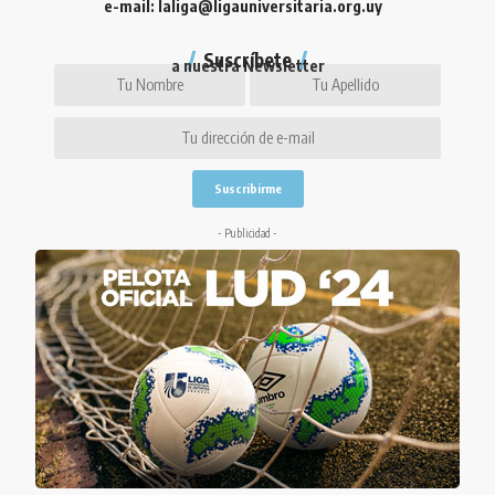
e-mail: laliga@ligauniversitaria.org.uy
Suscríbete
a nuestra Newsletter
- Publicidad -