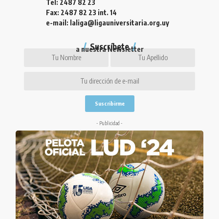
Tel: 2487 82 23
Fax: 2487 82 23 int. 14
e-mail: laliga@ligauniversitaria.org.uy
Suscríbete
a nuestra Newsletter
- Publicidad -