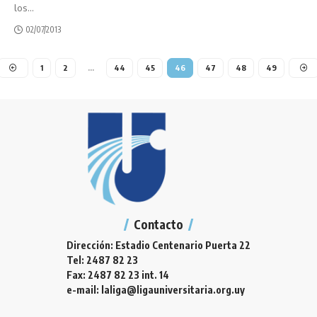
los
…
02/07/2013
1
2
…
44
45
46
47
48
49
Contacto
Dirección: Estadio Centenario Puerta 22
Tel: 2487 82 23
Fax: 2487 82 23 int. 14
e-mail: laliga@ligauniversitaria.org.uy