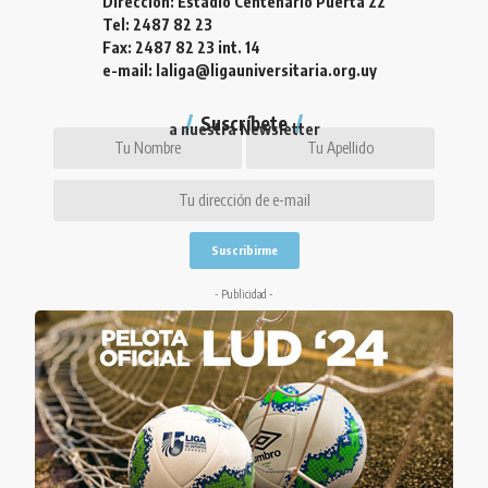
Dirección: Estadio Centenario Puerta 22
Tel: 2487 82 23
Fax: 2487 82 23 int. 14
e-mail: laliga@ligauniversitaria.org.uy
Suscríbete
a nuestra Newsletter
- Publicidad -