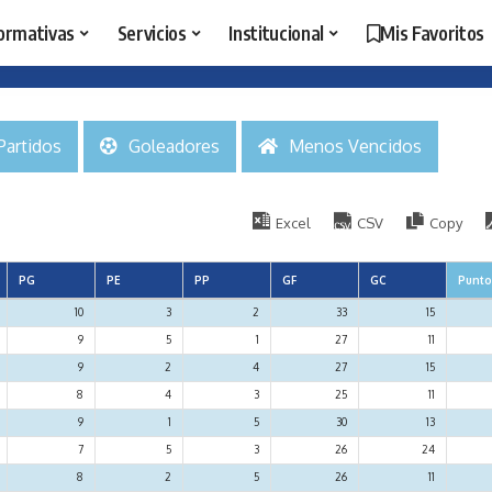
ormativas
Servicios
Institucional
Mis Favoritos
Partidos
Goleadores
Menos Vencidos
Excel
CSV
Copy
PG
PE
PP
GF
GC
Punt
10
3
2
33
15
9
5
1
27
11
9
2
4
27
15
8
4
3
25
11
9
1
5
30
13
7
5
3
26
24
8
2
5
26
11