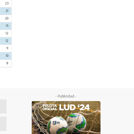
23
21
20
15
12
12
11
10
8
PDF
- Publicidad -
es
48
26
23