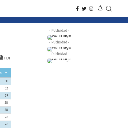
- Publicidad -
- Publicidad -
- Publicidad -
PDF
os
33
32
29
28
28
26
26