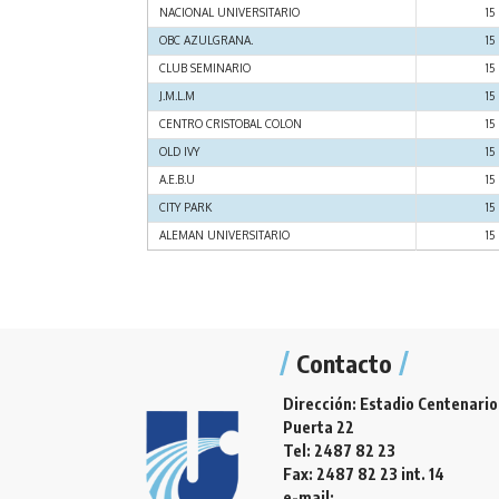
NACIONAL UNIVERSITARIO
15
OBC AZULGRANA.
15
CLUB SEMINARIO
15
J.M.L.M
15
CENTRO CRISTOBAL COLON
15
OLD IVY
15
A.E.B.U
15
CITY PARK
15
ALEMAN UNIVERSITARIO
15
wpDataTable with provided ID not found!
wpDataTable with provided ID not found!
wpDataTable with provided ID not found!
Contacto
Jugador
Dirección: Estadio Centenario
Puerta 22
IGNACIO ALGORTA
Tel: 2487 82 23
GONZALO PASQUET
Fax: 2487 82 23 int. 14
SANTIAGO SUAREZ
e-mail: