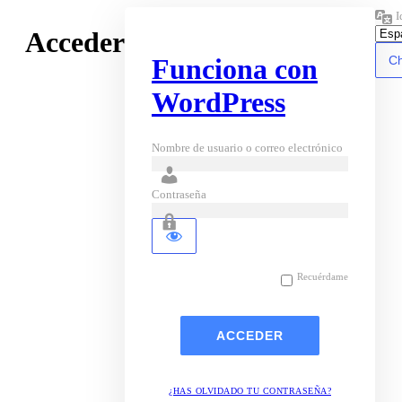
I
Acceder
Funciona con
WordPress
Nombre de usuario o correo electrónico
Contraseña
Recuérdame
¿HAS OLVIDADO TU CONTRASEÑA?