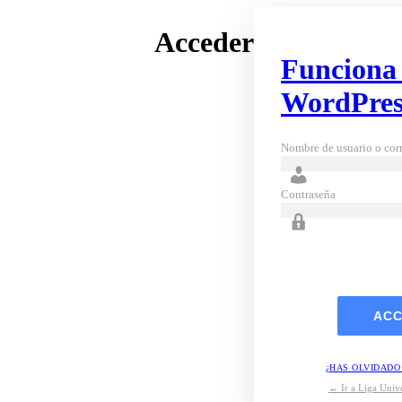
Acceder
Funciona
WordPres
Nombre de usuario o corr
Contraseña
¿HAS OLVIDADO
← Ir a Liga Unive