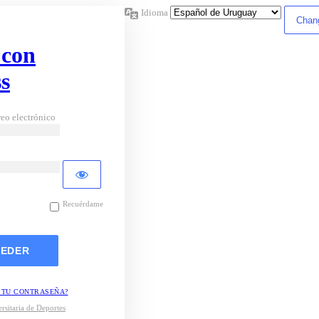
Idioma
 con
s
eo electrónico
Recuérdame
 TU CONTRASEÑA?
rsitaria de Deportes