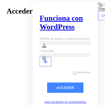
I
Acceder
Funciona con
WordPress
Nombre de usuario o correo electrónico
Contraseña
Recuérdame
¿HAS OLVIDADO TU CONTRASEÑA?