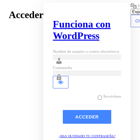
I
Acceder
Funciona con
WordPress
Nombre de usuario o correo electrónico
Contraseña
Recuérdame
¿HAS OLVIDADO TU CONTRASEÑA?